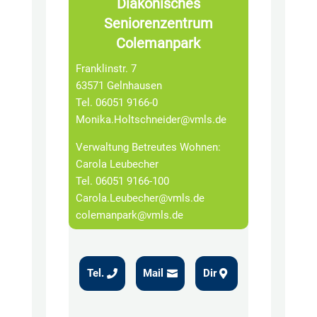
Diakonisches
Seniorenzentrum
Colemanpark
Franklinstr. 7
63571 Gelnhausen
Tel.
06051 9166-0
Monika.Holtschneider@vmls.de
Verwaltung Betreutes Wohnen:
Carola Leubecher
Tel.
06051 9166-100
Carola.Leubecher@vmls.de
colemanpark@vmls.de
Tel.
Mail
Dir