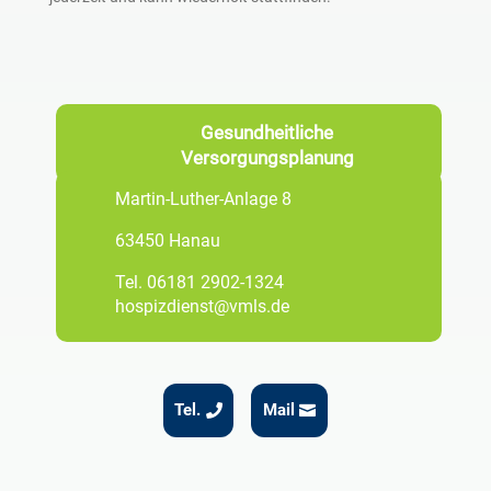
Gesundheitliche
Versorgungsplanung
Martin-Luther-Anlage 8
63450 Hanau
Tel.
06181 2902-1324
hospizdienst@vmls.de
Tel.
Mail