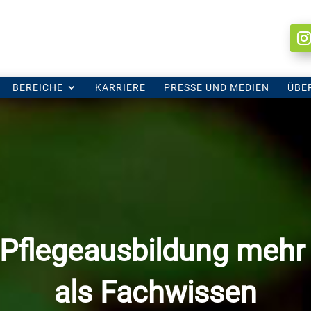
BEREICHE
BEREICHE
KARRIERE
KARRIERE
PRESSE UND MEDIEN
PRESSE UND MEDIEN
ÜBE
ÜBE
Pflegeausbildung mehr 
als Fachwissen